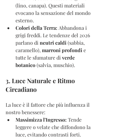
(lino, canapa). Questi materiali 
evocano la sensazione del mondo 
esterno.
Colori della Terra:
 Abbandona i 
grigi freddi. Le tendenze del 2026 
parlano di 
neutri caldi
 (sabbia, 
caramello), 
marroni profondi
 e 
tutte le sfumature di 
verde 
botanico
 (salvia, muschio).
3. Luce Naturale e Ritmo 
Circadiano
La luce è il fattore che più influenza il 
nostro benessere:
Massimizza l'Ingresso:
 Tende 
leggere o velate che diffondono la 
luce, evitando contrasti forti.