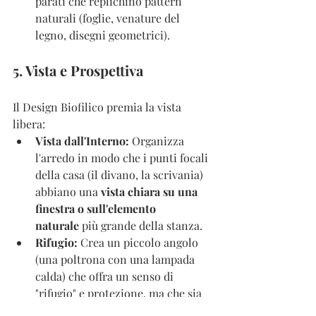
parati che replichino pattern 
naturali (foglie, venature del 
legno, disegni geometrici).
5. Vista e Prospettiva
Il Design Biofilico premia la vista 
libera:
Vista dall'Interno:
 Organizza 
l'arredo in modo che i punti focali 
della casa (il divano, la scrivania) 
abbiano una 
vista chiara su una 
finestra o sull'elemento 
naturale
 più grande della stanza.
Rifugio:
 Crea un piccolo angolo 
(una poltrona con una lampada 
calda) che offra un senso di 
"rifugio" e protezione, ma che sia 
comunque connesso visivamente 