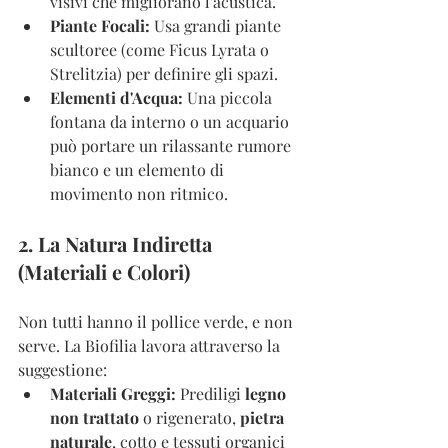
visivi che migliorano l'acustica.
Piante Focali:
 Usa grandi piante 
scultoree (come Ficus Lyrata o 
Strelitzia) per definire gli spazi.
Elementi d'Acqua:
 Una piccola 
fontana da interno o un acquario 
può portare un rilassante rumore 
bianco e un elemento di 
movimento non ritmico.
2. La Natura Indiretta 
(Materiali e Colori)
Non tutti hanno il pollice verde, e non 
serve. La Biofilia lavora attraverso la 
suggestione:
Materiali Greggi:
 Prediligi 
legno 
non trattato
 o rigenerato, 
pietra 
naturale
, cotto e tessuti organici 