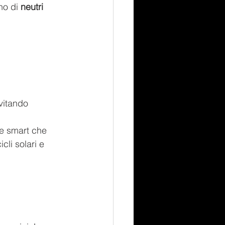
no di 
neutri 
vitando 
ne smart che 
cli solari e 