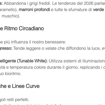
a:
 Abbandona i grigi freddi. Le tendenze del 2026 parla
aramello), 
marroni profondi
 e tutte le sfumature di 
verde 
a, muschio).
 e Ritmo Circadiano
che più influenza il nostro benessere:
gresso:
 Tende leggere o velate che diffondono la luce, e
telligente (Tunable White):
 Utilizza sistemi di illuminazio
tà e temperatura colore durante il giorno, replicando i ci
uo bioritmo.
che e Linee Curve
i retti perfetti.