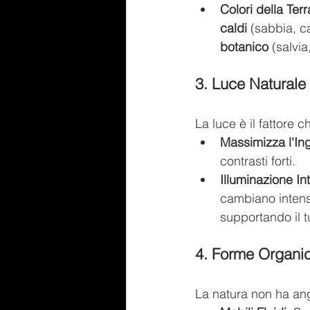
Colori della Terr
caldi
 (sabbia, c
botanico
 (salvi
3. Luce Naturale
La luce è il fattore 
Massimizza l'In
contrasti forti.
Illuminazione In
cambiano intensi
supportando il t
4. Forme Organi
La natura non ha angol