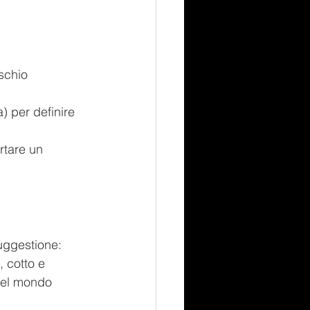
schio 
) per definire 
rtare un 
suggestione:
, cotto e 
del mondo 