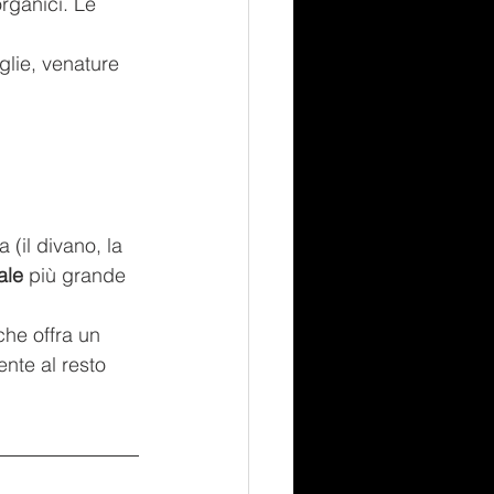
rganici. Le 
glie, venature 
 (il divano, la 
ale
 più grande 
he offra un 
nte al resto 