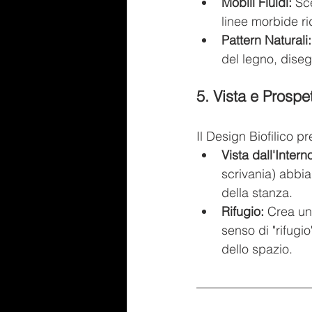
Mobili Fluidi:
 Sc
linee morbide ri
Pattern Naturali:
del legno, diseg
5. Vista e Prospe
Il Design Biofilico pr
Vista dall'Intern
scrivania) abbi
della stanza.
Rifugio:
 Crea un
senso di "rifug
dello spazio.