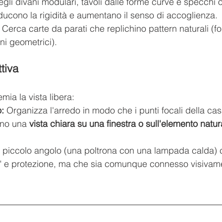
egli divani modulari, tavoli dalle forme curve e specchi o
ducono la rigidità e aumentano il senso di accoglienza.
 Cerca carte da parati che replichino pattern naturali (fo
ni geometrici).
ttiva
emia la vista libera:
o:
 Organizza l'arredo in modo che i punti focali della casa
ano una 
vista chiara su una finestra o sull'elemento natur
 piccolo angolo (una poltrona con una lampada calda) c
io" e protezione, ma che sia comunque connesso visivame