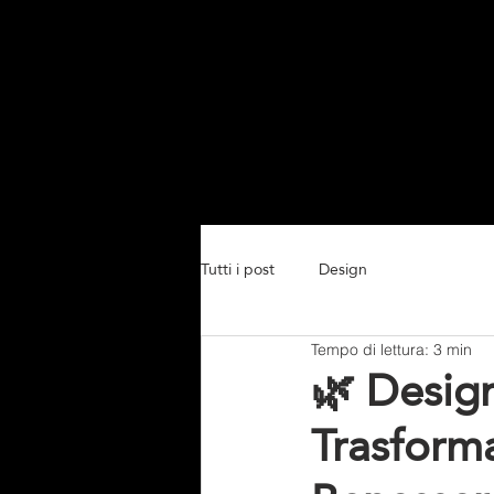
Home
Chi siamo
L
Tutti i post
Design
Tempo di lettura: 3 min
🌿 Design
Trasforma