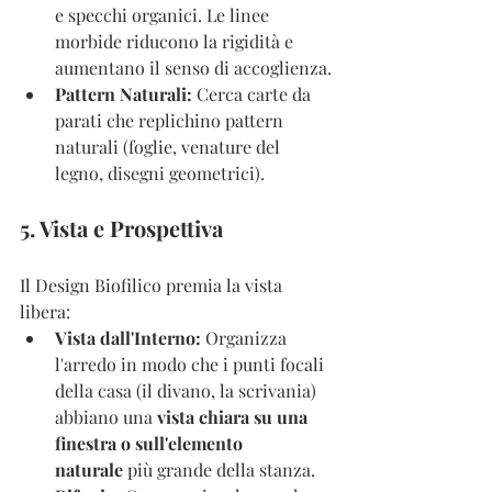
e specchi organici. Le linee 
morbide riducono la rigidità e 
aumentano il senso di accoglienza.
Pattern Naturali:
 Cerca carte da 
parati che replichino pattern 
naturali (foglie, venature del 
legno, disegni geometrici).
5. Vista e Prospettiva
Il Design Biofilico premia la vista 
libera:
Vista dall'Interno:
 Organizza 
l'arredo in modo che i punti focali 
della casa (il divano, la scrivania) 
abbiano una 
vista chiara su una 
finestra o sull'elemento 
naturale
 più grande della stanza.