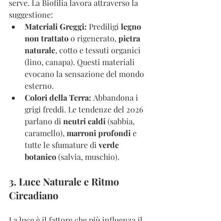
serve. La Biofilia lavora attraverso la 
suggestione:
Materiali Greggi:
 Prediligi 
legno 
non trattato
 o rigenerato, 
pietra 
naturale
, cotto e tessuti organici 
(lino, canapa). Questi materiali 
evocano la sensazione del mondo 
esterno.
Colori della Terra:
 Abbandona i 
grigi freddi. Le tendenze del 2026 
parlano di 
neutri caldi
 (sabbia, 
caramello), 
marroni profondi
 e 
tutte le sfumature di 
verde 
botanico
 (salvia, muschio).
3. Luce Naturale e Ritmo 
Circadiano
La luce è il fattore che più influenza il 