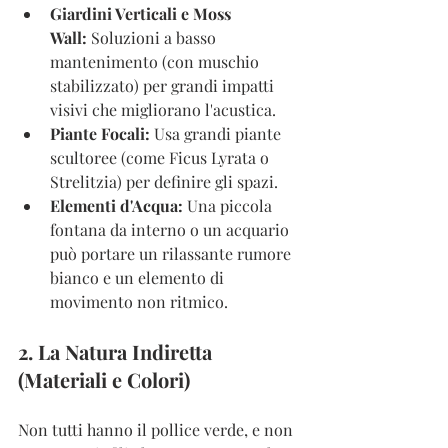
Giardini Verticali e Moss 
Wall:
 Soluzioni a basso 
mantenimento (con muschio 
stabilizzato) per grandi impatti 
visivi che migliorano l'acustica.
Piante Focali:
 Usa grandi piante 
scultoree (come Ficus Lyrata o 
Strelitzia) per definire gli spazi.
Elementi d'Acqua:
 Una piccola 
fontana da interno o un acquario 
può portare un rilassante rumore 
bianco e un elemento di 
movimento non ritmico.
2. La Natura Indiretta 
(Materiali e Colori)
Non tutti hanno il pollice verde, e non 