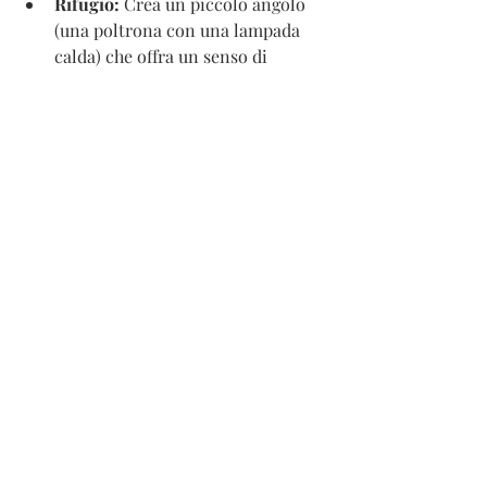
Rifugio:
 Crea un piccolo angolo 
(una poltrona con una lampada 
calda) che offra un senso di 
"rifugio" e protezione, ma che sia 
comunque connesso visivamente 
al resto dello spazio.
Il Design Biofilico non è un'altra moda 
passeggera, ma una filosofia di vita che 
risponde a un bisogno umano. Se stai 
progettando una ristrutturazione o 
semplicemente desideri migliorare il 
tuo ambiente, investire nella 
connessione con la natura è il modo 
più efficace per investire nel tuo 
benessere quotidiano.
Pronto a trasformare il tuo spazio? 